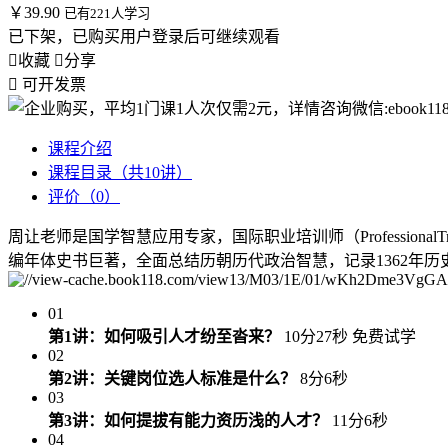
￥39.90
已有221人学习
已下架，已购买用户登录后可继续观看

收藏

分享

可开发票
课程介绍
课程目录（共10讲）
评价（0）
周让老师是国学智慧应用专家，国际职业培训师（Professiona
编年体史书巨著，全面总结历朝历代政治智慧，记录1362年
01
第1讲：如何吸引人才纷至沓来？
10分27秒
免费试学
02
第2讲：关键岗位选人标准是什么？
8分6秒
03
第3讲：如何提拔有能力资历浅的人才？
11分6秒
04