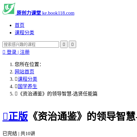
原创力课堂
ke.book118.com
首页
课程分类



登录 | 注册
您所在位置：
网站首页

课程分类

国学养生

《资治通鉴》的领导智慧-选贤任能篇

正版
《资治通鉴》的领导智慧
已完结 | 共10讲