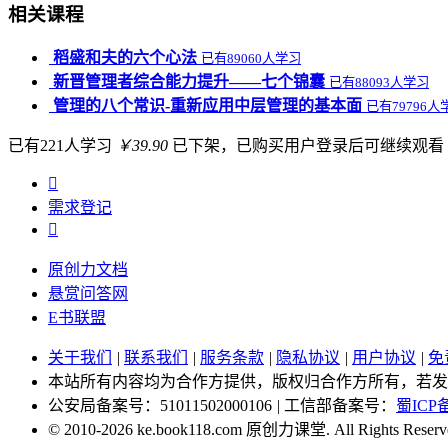
相关课程
稻盛和夫的六个心法
已有89060人学习
新晋管理者综合能力提升——七个锦囊
已有88093人学习
管理的八个常识-重新应用中层管理的基本面
已有79796人
已有221人学习
￥39.90
已下架，已购买用户登录后可继续观看

需求
登记

原创力文档
悬赏问答网
E书联盟
关于我们
|
联系我们
|
服务条款
|
隐私协议
|
用户协议
|
免
本站所有内容均为合作方提供，版权归合作方所有，若发
公安局备案号：51011502000106
|
工信部备案号：
蜀ICP备
© 2010-2026 ke.book118.com 原创力课堂. All Right