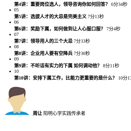
第4讲：重要岗位选人，领导咨询你如何回答？
6分34秒
05
第5讲：选拔人才的大忌是完美主义
7分13秒
06
第6讲：奖励下属，如何做到让人心服口服？
7分4秒
07
第7讲：领导用人的三个大忌
7分33秒
08
第8讲：企业用人要有空降兵
7分30秒
09
第9讲：不听话有实力的下属 如何调动他？
8分11秒
10
第10讲：安排下属工作，比能力更重要的是什么？
10分1
周让
阳明心学实践传承者