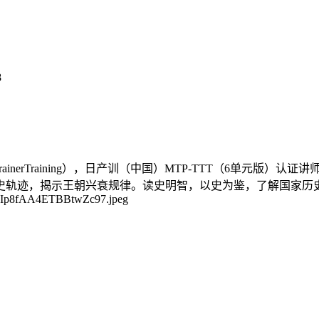
lTrainerTraining），日产训（中国）MTP-TTT（6单
历史轨迹，揭示王朝兴衰规律。读史明智，以史为鉴，了解国家