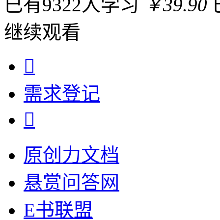
已有9322人学习
￥39.90
继续观看

需求
登记

原创力文档
悬赏问答网
E书联盟