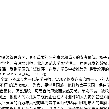
力资源管理方面，具有重要的研究意义和重大的参考价值。杨子老
学学者，资深培训师，北京师范大学国学博士，原创开发的版权
课，受到学员的广泛好评。在受训学员中被推崇为“最受欢迎的
从一个笨小孩成长为一代儒学宗师，实现了修身齐家治国平天下的
不朽”的近代完人。为官，要学曾国藩。他打败太平天国，保住
官最快，保官最稳，历尽宦海风波而安然无恙，荣宠不衰，被政
观止；他相人的方法对于现代企业在人才测评和人力资源管理方
太平天国的百万雄兵他的幕府是中国近代规模和作用最大的幕府
领域的近代化建设意义重大，影响深远。杨子老师研究曾国藩20