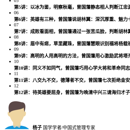
05
第5讲：以冰为鉴，明察秋毫，曾国藩静态相人判断江忠
06
第6讲：英雄有三种，曾国藩说胡林翼：深沉厚重、魅力
07
第7讲：成败看面相，曾国藩通过一张苦瓜脸，判断胡林
08
第8讲：眉中有痣，草里藏珠，曾国藩慧眼识别福将杨载
09
第9讲：高明的人用高明的方法，曾国藩用心激励武将塔
10
第10讲：同义不如同气，曾国藩巧用心学大将和革命同
11
第11讲：八交九不交，德薄者不交，曾国藩七次拒绝金
12
第12讲：待英雄要屈身，曾国藩为晚清中兴三请海归才
杨子
国学学者/中国式管理专家