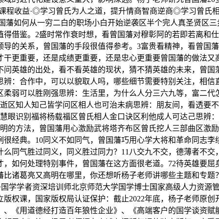
·课程收益·◎学习曾氏为人之道，提升情商智商逆商◎学习曾氏
看曾国藩如何从一穷二白的职场小白开始逆袭区半个完人真圣贤区
值得借鉴。2盛时常作衰时想，看曾国藩对穆彰阿的若即若离和
领导的关系，曾国藩的手段很值得参考。3富贵看精神，看曾国
才干更重要，还是成绩更重要，还是忠心更重要曾国藩的做法又
不问英雄的出处，看不看英雄的现状，猜不猜英雄的未来，曾国
思辨：合作中，可以以貌取人吗，哪些细节需要特别关注，相信
区柔弱可以胜刚强思辨：生活里，为什么人分三六九等，富二代
早逝区知人知己皆学问区相人也可治未病思辨：朋友间，看透要
藩慧眼识别福将杨载福区曾氏相人金口诀区利他成人可达己思辨
高明的方法，曾国藩用心激励武将塔齐布区曾氏挖人三部曲区激
例很经典。10同义不如同气，曾国藩巧用心学大将和革命同志李
什么同气胜过同义，同义胜过同力？11八交九不交，德薄者不交
才，如何处理特别事件，曾国藩在这方面很老道。72待英雄要屈
比诸葛亮又高明在哪里，你还想听杨子老师讲哪些主题和专题？
杨子国学学者资深培训师北京师范大学国学博士国家高级人力资源
版权课，国家版权局认证保护：截止2022年底，杨子老师原
》、《用道德经打造百年狼性企业》、《高端客户的国学谈资赋