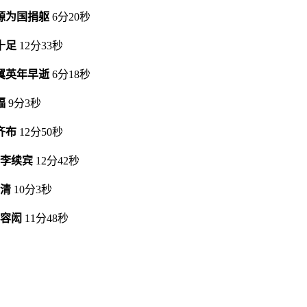
源为国捐躯
6分20秒
十足
12分33秒
翼英年早逝
6分18秒
福
9分3秒
齐布
12分50秒
志李续宾
12分42秒
安清
10分3秒
子容闳
11分48秒