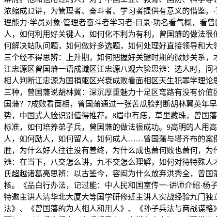
浓缩成12讲，为管理者、奋斗者、学习者提供有意义的借鉴。
理能力·学员对象·管理者奋斗者学习者·目录·功名看气概，
人，如何利用好关键人，如何化不利为有利，曾国藩的做法很
何解决站队问题，如何做好多选题，如何处理好直接领导和大
三个经不得思辨：上升期，如何把握好关键时期的微妙关系，
江忠源区曾国藩一语成谶区江忠源八观六验思辨：选人时，问
相人判断江忠源为国捐躯区兴衰成败看面相区天生犯罪学理论
三种，曾国藩说胡林翼：深沉厚重魅力十足区弯路有没有价值
国藩？7成败看面相，曾国藩通过一张苦瓜脸判断胡林翼英年
势，中国式人脸识别值得推荐。8眉中有痣，草里藏珠，曾国
标准，如何培养弟子兵，曾国藩的做法很成功。9高明的人用
人，如何励人，如何留人，如何成人……曾国藩与塔齐布的案
胜，为什么好人往往没有善终，为什么成也萧何败也萧何，为
辨：在当下，八交怎么讲，九不交怎么理解，如何对待特殊人
氏超越诸葛亮思辨：以古鉴今，容闳为什么放弃洪秀全，曾国藩
核。《品白行办法，记过能：中人民和国室传一·讲师介绍·
特邀主讲人清华北大厦大等国学研修班主讲人实战经验九门独立
法》、《曾国藩的为人相人和用人》、《孙子兵法与商战谋略