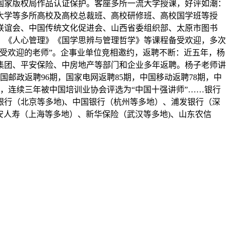
国家版权局作品认证保护。客座多所一流大学授课，好评如潮：
大学等多所高校及高校总裁班、高校研修班、高校国学班等授
联谊会、中国传统文化促进会、山西省委组织部、太原市图书
》《人心管理》《国学思辨与管理哲学》等课程备受欢迎，多次
受欢迎的老师”。企事业单位竞相邀约，返聘不断：近五年，杨
集团、平安保险、中房地产等部门和企业多年返聘。杨子老师讲
邮政返聘96期，国家电网返聘85期，中国移动返聘78期，中
个，连续三年被中国培训业协会评选为“中国十强讲师”……银行
银行（北京等多地)、中国银行（杭州等多地）、浦发银行（深
安人寿（上海等多地）、新华保险（武汉等多地)、山东农信