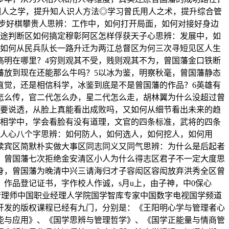
相人之学，提升知人识人方法◎学习曾氏用人之术，提升综合管
三步好棋攀贵人思辨：工作中，如何打开局面，如何对接好身边
仕途判断区如何搞定穆彰阿区怎样俘获天子心思辨：发展中，如
藩如何从民兵队长一路升迁为两江总督区为何三次寻短见区人生
高明在哪里？4穷则观其不受，贱则观其不为，曾国藩金口铁断
藩放到现在还能那么牛吗？5以冰为鉴，明察秋毫，曾国藩静态
直觉，还是相信科学，冰鉴到底是不是曾国藩的作品？6英雄有
怎么传，官二代怎么办，星二代怎么走，胡林翼为什么没超过曾
不要说透，从脸上真能看出成败吗，又如何从细节看出未来的趋
：相学中，学会看脸有没有道理，文官的四条标准，武将的四条
励人心八个字思辨：如何防人，如何选人，如何挖人，如何用
续宾区简默朴实做大事区同志同义又同气思辨：为什么是后起者
，曾国藩七次拒绝金安清区小人为什么得志区君子不一定大度思
身，曾国藩为晚清中兴三请海归才子容闳区容闳放弃洪秀全区曾
作品登记证书，字作校人作诚，s月u上，由子神，中0保心
管理师中国职业经理人学院国学智库专家中国数字电视国学频道
创开发的版权课程已经有九门，分别是：《王阳明心学与管理者心
能与应用》、《国学思辨与管理哲学》、《国学正能量与情商管