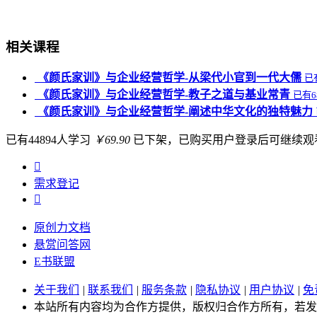
相关课程
《颜氏家训》与企业经营哲学-从梁代小官到一代大儒
已
《颜氏家训》与企业经营哲学-教子之道与基业常青
已有6
《颜氏家训》与企业经营哲学-阐述中华文化的独特魅力
已有44894人学习
￥69.90
已下架，已购买用户登录后可继续观

需求
登记

原创力文档
悬赏问答网
E书联盟
关于我们
|
联系我们
|
服务条款
|
隐私协议
|
用户协议
|
免
本站所有内容均为合作方提供，版权归合作方所有，若发