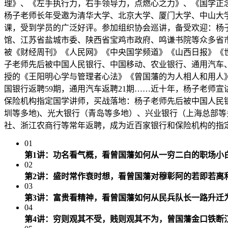
理》、《左手执行力，右手领导力，点燃心之力》、《国学正
杨子老师长年受邀为清华大学、北京大学、厦门大学、中山大
课，受到学员的广泛好评。参加组织协会巡讲，备受欢迎：杨
馆、江苏省盐城市委、陕西省宝鸡市政府、鸣谦书院等众多省
被《财经周刊》《人民网》《中央国学频道》《山西日报》《
子老师先后被中国人民银行、中国移动、农业银行、通用汽车
授的《王阳明心学与管理者心法》《曾国藩的为人相人和用人》《
国银行返聘59期，通用汽车返聘21期……近十年，杨子老师宣
保险机构指定国学讲师，买战落地：杨子老师先后被中国人民
圳等多地)、光大银行（青岛等多地）、兴业银行（上海总部等
社、浙江农商行等常年返聘，成为近百家银行和保险机构的指定国
01
第1讲：功名看气概，看曾国藩如何从一穷二白的职场小
02
第2讲：盛时常作衰时想，看曾国藩对穆彰阿的若即若离
03
第3讲：富贵看精神，看曾国藩如何从民兵队长一路升迁
04
第4讲：穷则观其不受，贱则观其不为，曾国藩金口铁断