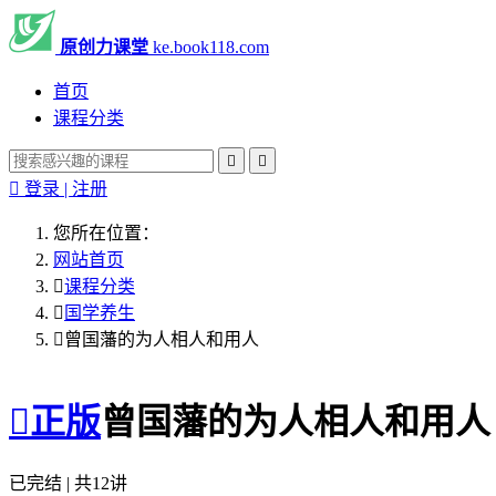
原创力课堂
ke.book118.com
首页
课程分类



登录 | 注册
您所在位置：
网站首页

课程分类

国学养生

曾国藩的为人相人和用人

正版
曾国藩的为人相人和用人
已完结 | 共12讲