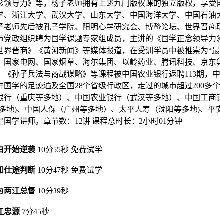
念领导力》等，杨子老师拥有上述九门版权课的独立版权，享受
学、浙江大学、武汉大学、山东大学、中国海洋大学、中国石油
子老师先后被孔子学院、阳明心学研究会、博鳌论坛、世界晋商
市党政组织聘为国学课题专家组成员，主讲的《国学正念领导力
世界晋商》《黄河新闻》等媒体报道，在受训学员中被推崇为“最
、国家电网、国家烟草、海尔集团、以岭药业、腾讯科技、京东
孙子兵法与商战谋略》等课程被中国农业银行返聘113期，中国
讲国学的足迹遍及全国28个省级行政区，走过的城市超过200多
银行（重庆等多地）、中国农业银行（武汉等多地）、中国工商
多地)、中国人保（广州等多地）、太平人寿（沈阳等多地)、平
学讲师。章节数：12讲|课程总时长：2小时01分钟
白开始逆袭
10分55秒
免费试学
和仕途判断
10分47秒
免费试学
为两江总督
10分39秒
江忠源
7分45秒