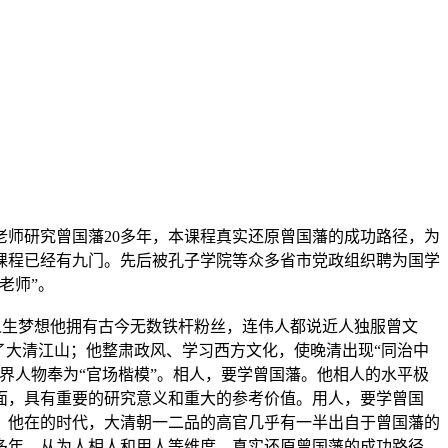
师研究曾国藩20多年，本课程真实还原曾国藩的成功路径，为
课程已经有九门。先后被孔子学院等众多省市党政组织聘为国学
老师”。
人生梦想他拥有古今无数铁杆粉丝，连伟人都说近人独服曾文
了大清江山；他整肃政风、学习西方文化，使晚清出现“同治中
界人物奉为“官场楷模”。相人，要学曾国藩。他相人的水平极
面，具有重要的研究意义和重大的参考价值。用人，要学曾国
；他在的时代，大清朝一二品的高官几乎有一半出自于曾国藩的
多年，从为人相人和用人等维度，真实还原曾国藩的成功路径，