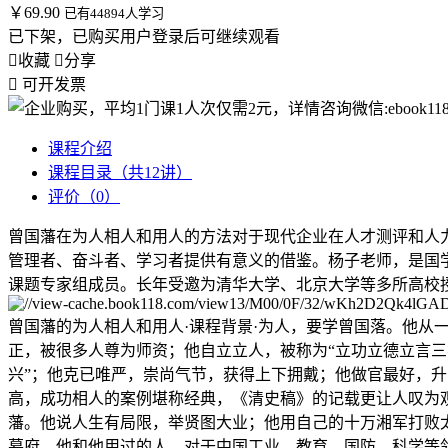
￥69.90
已有44894人学习
已下架，已购买用户登录后可继续观看

收藏

分享

可开发票
课程介绍
课程目录（共12讲）
评价（0）
曾国藩在为人相人和用人的方法对于现代企业在人才测评和人
管理者、奋斗者、学习者提供有意义的借鉴。杨子老师，是国
课题专家组成员。长年受邀为清华大学、北京大学等多所高校授
曾国藩的为人相人和用人·课程背景·为人，要学曾国落。他
正，被很多人尊为师资；他自立立人，被称为“立功立德立言三
兴”；他克已唯严，崇尚气节，获得上下拥戴；他做官最好，升
高，成功相人的案例堪称经典，《清史稿》的记载更让人叹为
藩。他说人生有局限，举贤图大业；他用自己的十万湘军打败
幕府。他和他用过的人，对于中国工业、教育、国防、科学等